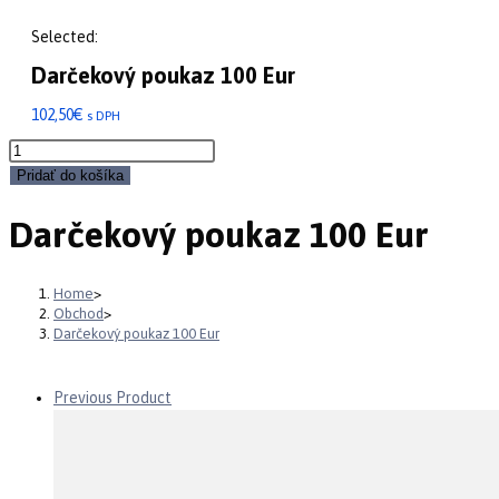
search
close
Selected:
the
search
Darčekový poukaz 100 Eur
panel.
102,50
€
s DPH
množstvo
Darčekový
Pridať do košíka
poukaz
100
Darčekový poukaz 100 Eur
Eur
Home
>
Obchod
>
Darčekový poukaz 100 Eur
Previous Product