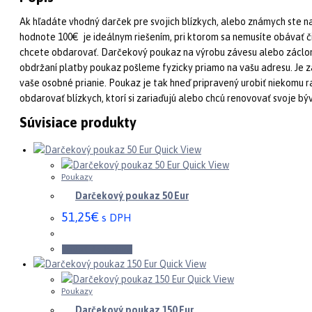
Ak hľadáte vhodný darček pre svojich blízkych, alebo známych ste 
hodnote 100€ je ideálnym riešením, pri ktorom sa nemusíte obávať či 
chcete obdarovať. Darčekový poukaz na výrobu závesu alebo záclony
obdržaní platby poukaz pošleme fyzicky priamo na vašu adresu. Je 
vaše osobné prianie. Poukaz je tak hneď pripravený urobiť niekom
obdarovať blízkych, ktorí si zariaďujú alebo chcú renovovať svoje bý
Súvisiace produkty
Quick View
Quick View
Poukazy
Darčekový poukaz 50 Eur
51,25
€
s DPH
Pridať do košíka
Quick View
Quick View
Poukazy
Darčekový poukaz 150 Eur