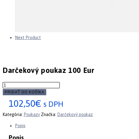
Next Product
Darčekový poukaz 100 Eur
množstvo
Darčekový
PRIDAŤ DO KOŠÍKA
poukaz
102,50
€
s DPH
100
Eur
Kategória:
Poukazy
Značka:
Darčekový poukaz
Popis
Popis