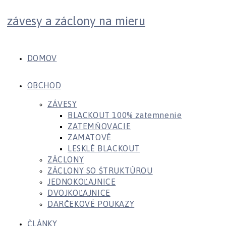
Skip
závesy a záclony na mieru
to
content
DOMOV
OBCHOD
ZÁVESY
BLACKOUT 100% zatemnenie
ZATEMŇOVACIE
ZAMATOVÉ
LESKLÉ BLACKOUT
ZÁCLONY
ZÁCLONY SO ŠTRUKTÚROU
JEDNOKOĽAJNICE
DVOJKOĽAJNICE
DARČEKOVÉ POUKAZY
ČLÁNKY