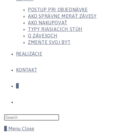
POSTUP PRI OBJEDNÁVKE
AKO SPRÁVNE MERAŤ ZÁVESY
AKO NAKUPOVAŤ
TYPY RIASIACICH STÚH
O ZÁVESOCH
ZMEŇTE SVOJ BYT
REALIZÁCIE
KONTAKT
0
Toggle
Press
website
Escape
0
Menu
Close
to