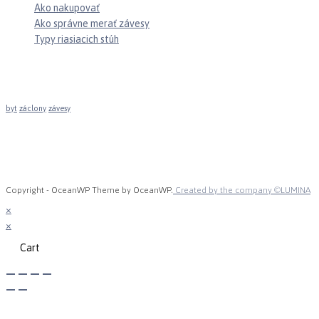
Ako nakupovať
Ako správne merať závesy
Typy riasiacich stúh
Značky
byt
záclony
závesy
mob: +421 907 464 586
info@zavesovo.sk
Copyright - OceanWP Theme by OceanWP.
Created by the company ©LUMINA
×
×
Cart