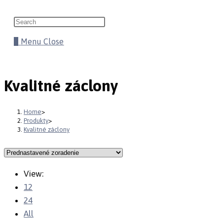
website
Press
Escape
0
Menu
Close
search
to
close
the
Kvalitné záclony
search
panel.
Home
>
Produkty
>
Kvalitné záclony
View:
12
24
All