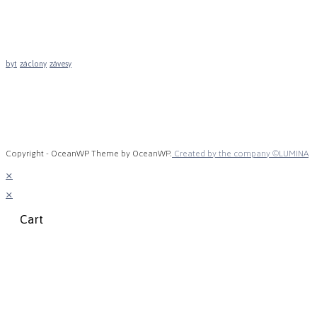
Značky
byt
záclony
závesy
mob: +421 907 464 586
info@zavesovo.sk
Copyright - OceanWP Theme by OceanWP.
Created by the company ©LUMINA
×
×
Cart