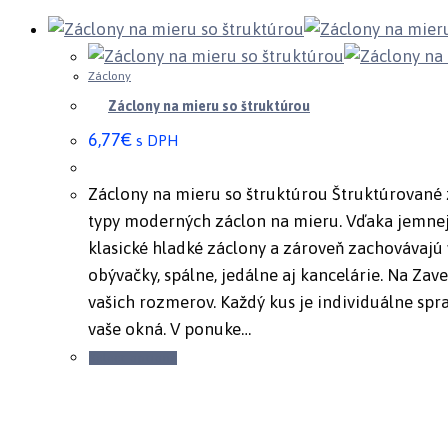
Záclony
Záclony na mieru so štruktúrou
6,77€
s DPH
Záclony na mieru so štruktúrou Štruktúrované 
typy moderných záclon na mieru. Vďaka jemnej
klasické hladké záclony a zároveň zachovávajú
obývačky, spálne, jedálne aj kancelárie. Na Za
vašich rozmerov. Každý kus je individuálne spr
vaše okná. V ponuke…
Select options